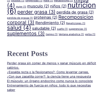
(1)
liquidos
(1)
longevidad
(1)
mate
(1)
metabolismo
(1)
nutricion
(4)
musculo
(2)
niños
(2)
mujer
(1)
(6)
perder grasa
(3)
perdida de grasa
(2)
Recomposicion
proteinas
(2)
perdida de grasaa
(1)
corporal
(3)
Rendimiento
(2)
Repeticiones
(1)
salud
(4)
saludable
(2)
sueño
(1)
sugerencias
(1)
suplementos
(3)
tiempo
(1)
Ventana anabolica
(1)
yerba
(1)
Recent Posts
Perder grasa sin comer de menos y ganar músculo en déficit
calórico.
¿Espalda recta o la flexionamos?: Como levantar cargas.
¿Con que zapatilla correr?: la ciencia tiene una respuesta
El músculo: un órgano endocrino como nunca lo conociste
Entrenamiento de fuerza en niños: todo lo que necesitas
saber