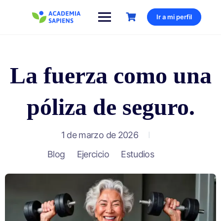
Saltar
al
Ir a mi perfil
contenido
La fuerza como una
póliza de seguro.
1 de marzo de 2026
Blog
Ejercicio
Estudios