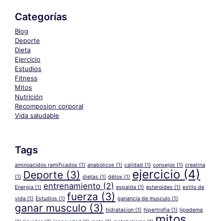
Categorías
Blog
Deporte
Dieta
Ejercicio
Estudios
Fitness
Mitos
Nutrición
Recomposion corporal
Vida saludable
Tags
aminoacidos ramificados
(1)
anabolicos
(1)
calidad
(1)
consejos
(1)
creatina
ejercicio
(4)
Deporte
(3)
(1)
dietas
(1)
détox
(1)
entrenamiento
(2)
Energia
(1)
espalda
(1)
esteroides
(1)
estilo de
fuerza
(3)
vida
(1)
Estudios
(1)
ganancia de musculo
(1)
ganar musculo
(3)
hidratacion
(1)
hipertrofia
(1)
lipedema
mitos