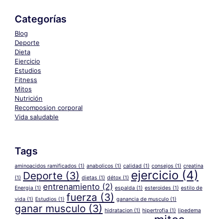
Categorías
Blog
Deporte
Dieta
Ejercicio
Estudios
Fitness
Mitos
Nutrición
Recomposion corporal
Vida saludable
Tags
aminoacidos ramificados
(1)
anabolicos
(1)
calidad
(1)
consejos
(1)
creatina
ejercicio
(4)
Deporte
(3)
(1)
dietas
(1)
détox
(1)
entrenamiento
(2)
Energia
(1)
espalda
(1)
esteroides
(1)
estilo de
fuerza
(3)
vida
(1)
Estudios
(1)
ganancia de musculo
(1)
ganar musculo
(3)
hidratacion
(1)
hipertrofia
(1)
lipedema