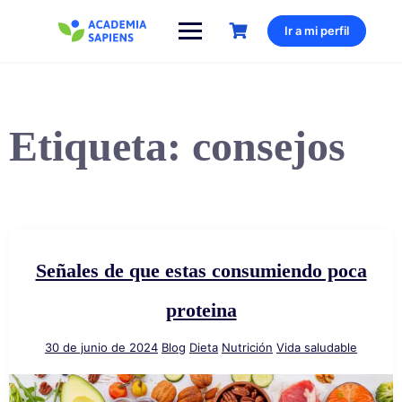
Saltar
al
Ir a mi perfil
contenido
Etiqueta:
consejos
Señales de que estas consumiendo poca
proteina
30 de junio de 2024
Blog
Dieta
Nutrición
Vida saludable