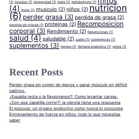
mitos
(1)
liquidos
(1)
longevidad
(1)
mate
(1)
metabolismo
(1)
nutricion
(4)
musculo
(2)
niños
(2)
mujer
(1)
(6)
perder grasa
(3)
perdida de grasa
(2)
Recomposicion
proteinas
(2)
perdida de grasaa
(1)
corporal
(3)
Rendimiento
(2)
Repeticiones
(1)
salud
(4)
saludable
(2)
sueño
(1)
sugerencias
(1)
suplementos
(3)
tiempo
(1)
Ventana anabolica
(1)
yerba
(1)
Recent Posts
Perder grasa sin comer de menos y ganar músculo en déficit
calórico.
¿Espalda recta o la flexionamos?: Como levantar cargas.
¿Con que zapatilla correr?: la ciencia tiene una respuesta
El músculo: un órgano endocrino como nunca lo conociste
Entrenamiento de fuerza en niños: todo lo que necesitas
saber