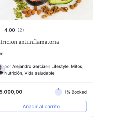
4.00
(2)
tricion antiinflamatoria
7m
por
Alejandro García
en
Lifestyle
,
Mitos
,
Nutrición
,
Vida saludable
5.000,00
1% Booked
Añadir al carrito