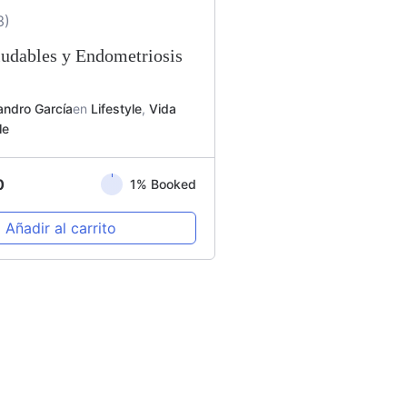
3)
ludables y Endometriosis
andro García
en
Lifestyle
,
Vida
le
0
1% Booked
Añadir al carrito