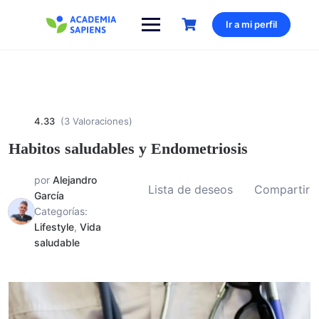
Saltar
al
Ir a mi perfil
contenido
4.33
(3 Valoraciones)
Habitos saludables y Endometriosis
por
Alejandro
Lista de deseos
Compartir
García
Categorías:
Lifestyle
,
Vida
saludable