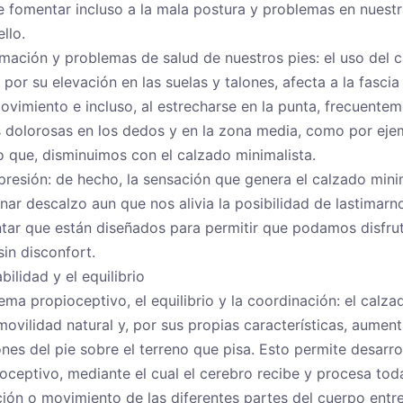
 fomentar incluso a la mala postura y problemas en nuestra 
llo.
rmación y problemas de salud de nuestros pies: el uso del 
 por su elevación en las suelas y talones, afecta a la fascia
ovimiento e incluso, al estrecharse en la punta, frecuent
 dolorosas en los dedos y en la zona media, como por ej
o que, disminuimos con el calzado minimalista.
presión: de hecho, la sensación que genera el calzado mini
inar descalzo aun que nos alivia la posibilidad de lastimar
ontar que están diseñados para permitir que podamos disfrut
in disconfort.
bilidad y el equilibrio
tema propioceptivo, el equilibrio y la coordinación: el calz
movilidad natural y, por sus propias características, aumen
ones del pie sobre el terreno que pisa. Esto permite desarro
oceptivo, mediante el cual el cerebro recibe y procesa tod
ción o movimiento de las diferentes partes del cuerpo entre 