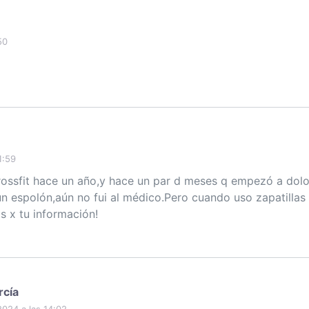
50
1:59
rossfit hace un año,y hace un par d meses q empezó a do
un espolón,aún no fui al médico.Pero cuando uso zapatilla
 x tu información!
rcía