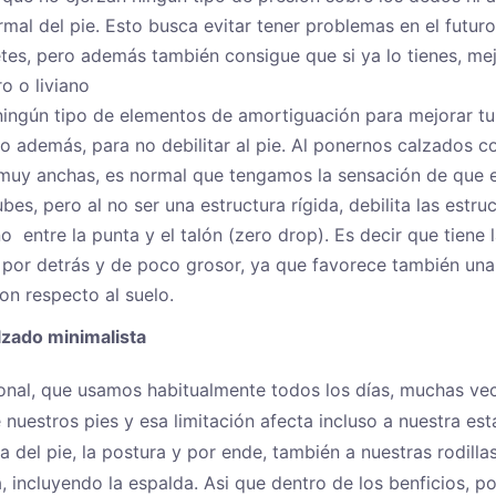
rmal del pie. Esto busca evitar tener problemas en el futur
tes, pero además también consigue que si ya lo tienes, me
o o liviano
ingún tipo de elementos de amortiguación para mejorar tu 
ero además, para no debilitar al pie. Al ponernos calzados 
muy anchas, es normal que tengamos la sensación de que el
es, pero al no ser una estructura rígida, debilita las estruc
o entre la punta y el talón (zero drop). Es decir que tiene 
 por detrás y de poco grosor, ya que favorece también un
con respecto al suelo.
lzado minimalista
ional, que usamos habitualmente todos los días, muchas vece
 nuestros pies y esa limitación afecta incluso a nuestra esta
rza del pie, la postura y por ende, también a nuestras rodilla
a, incluyendo la espalda. Asi que dentro de los benficios, 