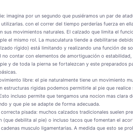
pie: imagina por un segundo que pusiéramos un par de ata
utilizarlas. con el correr del tiempo perderías fuerza en el
en sus movimientos naturales. El calzado que limita el func
ple el mismo rol. La musculatura tiende a debilitarse debid
alzado rígido) está limitando y realizando una función de so
al no contar con elementos de amortiguación o estabilidad,
pie y de toda la pierna se fortalezcan y este preparados pa
ásicas.
vimiento libre: el pie naturalmente tiene un movimiento m
 estructuras rigidas podemos permitirle al pie que realice 
 Esto incluso permite que tengamos una nocion mas clara d
ndo y que pie se adapte de forma adecuada.
correcta pisada: muchos calzados tradicionales suelen pre
 (que debilita al pie) o incluso tacos que fomentan el acor
s cadenas musculo ligamentarias. A medida que esto se pro