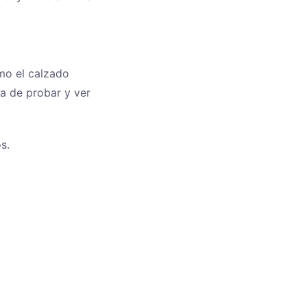
omo el calzado
ta de probar y ver
s.