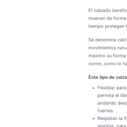
El calzado
barefo
muevan de forma n
tiempo protegen t
Se denomina calza
movimientos natura
máximo su forma a
correr, como lo h
Este tipo de calz
Flexible: par
permita el li
andando desc
fuertes.
Respetan la f
amplias, para