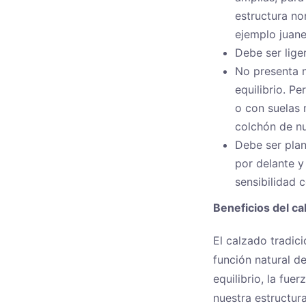
estructura no
ejemplo juane
Debe ser liger
No presenta n
equilibrio. P
o con suelas 
colchón de nub
Debe ser plan
por delante y
sensibilidad 
Beneficios del ca
El calzado tradic
función natural de
equilibrio, la fue
nuestra estructur