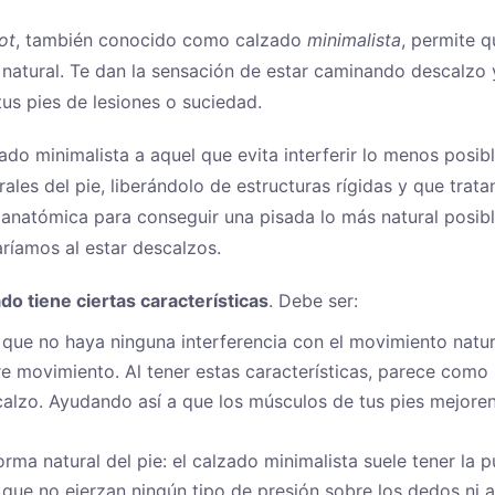
ot
, también conocido como calzado
minimalista
, permite q
atural. Te dan la sensación de estar caminando descalzo 
us pies de lesiones o suciedad.
do minimalista a aquel que evita interferir lo menos posibl
les del pie, liberándolo de estructuras rígidas y que trata
natómica para conseguir una pisada lo más natural posible
aríamos al estar descalzos.
ado tiene ciertas características
. Debe ser:
a que no haya ninguna interferencia con el movimiento natur
bre movimiento. Al tener estas características, parece como 
alzo. Ayudando así a que los músculos de tus pies mejore
orma natural del pie: el calzado minimalista suele tener la 
 que no ejerzan ningún tipo de presión sobre los dedos ni a