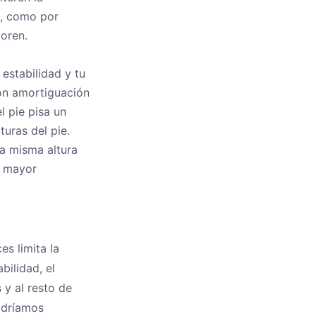
o, como por
joren.
estabilidad y tu
con amortiguación
 pie pisa un
turas del pie.
la misma altura
a mayor
s limita la
bilidad, el
s y al resto de
podríamos