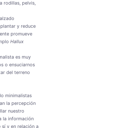
rodillas, pelvis,
calzado
 plantar y reduce
emente promueve
emplo
Hallux
malista es muy
nos o ensuciarnos
ar del terreno
ado minimalistas
tan la percepción
llar nuestro
a la información
sí y en relación a