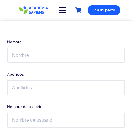
Saltar
al
Ir a mi perfil
contenido
Nombre
Apellidos
Nombre de usuario