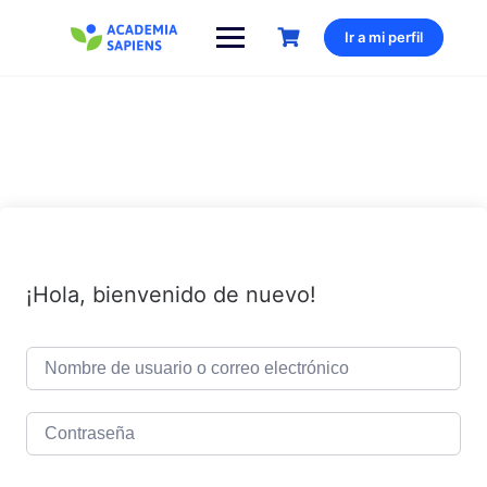
Saltar
al
Ir a mi perfil
contenido
¡Hola, bienvenido de nuevo!