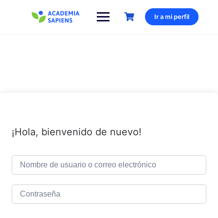
Saltar
al
Ir a mi perfil
contenido
¡Hola, bienvenido de nuevo!