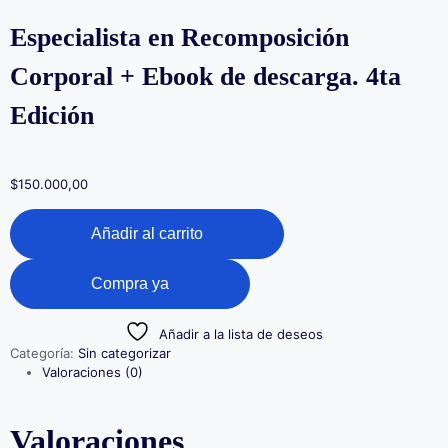
Especialista en Recomposición
Corporal + Ebook de descarga. 4ta
Edición
$
150.000,00
Especialista
Añadir al carrito
en
Recomposición
Corporal
Compra ya
+
Ebook
de
Añadir a la lista de deseos
descarga.
Categoría:
Sin categorizar
4ta
Valoraciones (0)
Edición
cantidad
Valoraciones