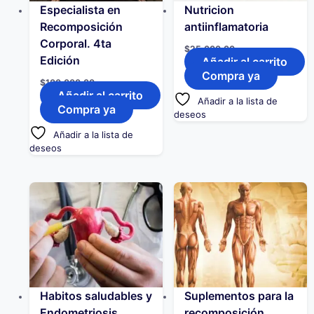
Especialista en
Nutricion
Recomposición
antiinflamatoria
Corporal. 4ta
$
25.000,00
Edición
Añadir al carrito
Compra ya
$
100.000,00
Añadir al carrito
Añadir a la lista de
Compra ya
deseos
Añadir a la lista de
deseos
Habitos saludables y
Suplementos para la
Endometriosis
recomposición